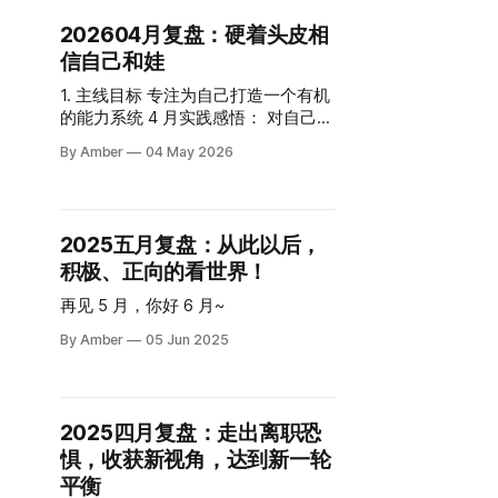
个系统的视角看待自己的工作和生
202604月复盘：硬着头皮相
活。 系统的优化进进退退，但让我体
信自己和娃
会到了协作共赢。 公众号：写了 17
篇文章 《2026 年 5 月文章一览》 令
1. 主线目标 专注为自己打造一个有机
人开心的不是重新开始写作，而是有
的能力系统 4 月实践感悟： 对自己诚
了固定写作的时间，还体会到了先发
实，是构建自己系统的第一步。 1. 内
散后收敛的快乐。 1. Good & New 工
By Amber
04 May 2026
容创作 播客：采访了小陈，超级有收
作推进 月初对工作斗志满满，一方面
获，但是还没剪完，5 月 6 日见~！
是体验 AI 对工作的提效，一方面是把
公众号：终于把周复盘又写了起
工作场景看成一个系统，体验主动出
来！！ 2026W13：学会信任，先稳住
击的感觉。 两方面都有一些小进展，
2025五月复盘：从此以后，
自己 要不要花 369 给娃买魔杖没有
还额外体验到了一个新感受：把某些
积极、正向的看世界！
标准答案，但有答案 总想躲过麻烦，
工作仅仅当做任务，只保留 deadline
却没想到错过的是一个游戏！
再见 5 月，你好 6 月~
之前的几个小时，然后快速完成。
2026W14: 能力不足也可以出发，丰
《2026W20: 任务≠以考促学，松弛感
俭由人 2026W11: 冲突与谈判
By Amber
05 Jun 2025
get！
2026W16 复盘：基于反馈感受长出自
己的系统 2026W17: 被「示范」的感
觉无异于「爱」 1. Good & New 工作
推进 这个月在工作上的推进算是一个
2025四月复盘：走出离职恐
新起点。以前看待工作的时候，更多
惧，收获新视角，达到新一轮
关注的是开发技能，对组织本身的关
平衡
注比较少，