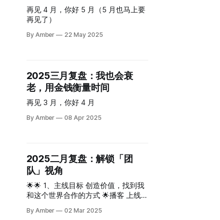
再见 4 月，你好 5 月（5 月也马上要
再见了）
By Amber
22 May 2025
2025三月复盘：我也会衰
老，用金钱衡量时间
再见 3 月，你好 4 月
By Amber
08 Apr 2025
2025二月复盘：解锁「团
队」视角
🌟🌟 1、主线目标 创造价值，找到我
和这个世界合作的方式 🌟播客 上线了
三期播客，超额完成✅ ❤️ 何律师离开
By Amber
02 Mar 2025
温室，经历绝望之谷后开悟的故事很