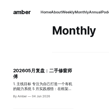
amber
Home
About
Weekly
Monthly
Annual
Pod
Monthly
202605月复盘：二手修窗师
傅
1. 主线目标 专注为自己打造一个有机
的能力系统 5 月实践感悟：在框架中
感受到自由（把喜欢的事融入生活，
By Amber
04 Jun 2026
不依赖三分钟热度） 1. 内容创作 播
客：上线了一期和小陈的播客。 小陈
的系统视角启发了我，让我开始以一