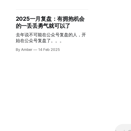
有启发。她对亲密关系的理解也超级
通透，和队友构建爱情地图的方法也
非常好用。 ❤️ 鲁莽的给有知有行写信
2025一月复盘：有拥抱机会
应聘内容创作者，没想到面试官是
的一丢丢勇气就可以了
「知行小酒馆」的主播雨白，在面试
中还录了一期播客。跟她聊完，我发
去年说不可能在公众号复盘的人，开
现「先战后胜」真是超棒的策略，决
始在公众号复盘了。。。
心要做一件事，然后坚定去做就行
啦！ ❤️ 和 Nicky 聊了中年男性困境，
By Amber
14 Feb 2025
让我有了新的视角，还收到了好朋友
的反馈，让我有了播客优化的新思
路。 欢迎大家收听呀~ 🌟 公众号 播
客 3 篇 对谈何律师：离开温室，成就
更强大的自己 | 律师谈“出轨”：如何
守护你的婚姻 先战后胜.E16 雨白回答
内容创作者的四个职场提问 | 一期在
面试现场录的播客 先战后胜 E18. 中
年男性高薪失业，他却说失业是最好
的事？| 被忽视的中年男性困境 感悟
5