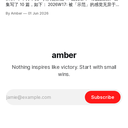
做任务，只保留 deadline 之前的几个小时，然后快速完成。
友分享了自己自己的心路历程和最近的心得，顺便也和小伙伴
集写了 10 篇，如下： 2026W17: 被「示范」的感觉无异于
《2026W20: 任务≠以考促学，松弛感 get！
分享讨论一下，欢迎留言补充你们的经历呀~ 第一个阶段，是
「爱」 2026W18：很多消耗来自未关闭的小问题！ 202604
By Amber
01 Jun 2026
放弃对别人的期待，不要期待父母应该帮你，伴侣应该帮你，
月复盘：硬着头皮相信自己和娃 EP32放弃追求事业家庭平
孩子应该听你的话。自己满足自己的需求，假如满足不了，也
衡，构建无内耗系统 2026W19：主动参与，获取当下的反馈
可以暂时搁置这个需求。 这一步不是很容易，但这是必经之
和快乐 不就是请阿姨打扫嘛！居然折腾一年才达到喜欢的状
路。在这个阶段我们会发现原来自己能做的事还挺多的，自己
态 2026W20: 任务≠以考促学，松弛感 get！ 不确定性是恐
满足自己的需求还挺开心的。到了爱满则溢的状态，我们就会
惧，还是自由？ 用力想帮，帮不上，保持距离却提供了支持
进入第二个阶段。 第二个阶段是，尽管我不对你抱有期待，
找到自己的舒适区，构建能量补充站 会给自己充电，是一种
但我愿意去满足你的一些期待，为你创造增量。在这个阶段其
温柔和善意 2026W21: 欢迎新成员 没有调查，就没有发言权
amber
实对方会更愿意跟我们相处，有时候也会主动满足我们的一些
（AI 给我的能量公式） 接受不是软弱，也许比努力更厉害
需求。 但这还属于独立阶段，并没有形成互相的合作和依
Nothing inspires like victory. Start with small
赖。 第三个阶段是敢于先付出，但也需要观察对方的反馈，
不
wins.
Subscribe