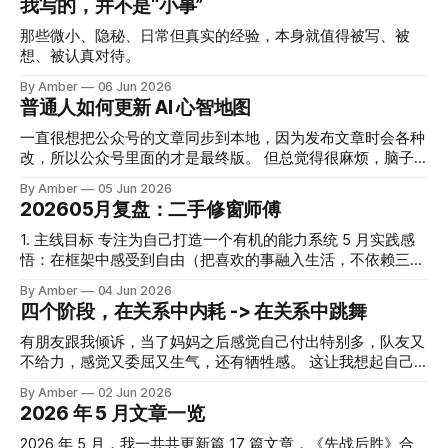
我写的，并不是“小事”
火轮观工作》，我太喜欢这篇文章了： 工作就像玩火艺人手
多，却没有更多收获的情况，这让我意识到在执行之外，还有
改变呢？ 有人会说，那可能是因为大家的工作效率都提升
中的火轮。火轮看起来是一个燃烧的圆形，其实只存在于艺人
很大提升空间。《AI 提效之后，别再只训练执行力了》 3. 体
了，所以快也没用。 但我观察到，有些人 AI 用的非常熟练，
那些微小、隐秘、日常但真实的经验，本身就值得被写、被
手中控制着的那一瞬间。 火轮只是看起来如此，并不真实存
验微信 skill 时，
工作效率比别人高很多，但依旧累个半死。甚至因为效率高，
想、被认真对待。
在。 4. 人生第一次愿意主动拥抱「
多余的活还会被认为是理所当然的。 这就说明，问题不只
By Amber
06 Jun 2026
在“执行效率”。其实很多时候，我们没有意识到，在执行之
普通人如何更新 AI 心智地图
外，还有很多事要处理。 会不会派活，是 AI 时代非常重要的
能力。 我们不是 AI 的文件传输助手，不是把活直接透传给
一直很想把公众号的文章同步到本地，因为发布文章时会各种
AI，然后等它生成结果就可以。我们更应该像 AI 的中间商。
改，所以公众号里面的才是最终版。 但总觉得很麻烦，脑子
第一步要思考的，不是这活怎么干，而是：这到底是不是个
里的思路也是去找现成的软件。 突然想起 Neo 在问过这个问
By Amber
05 Jun 2026
活？
题，于是就去找他来问。 Neo 先是给了我一个别人推荐的软
202605月复盘：二手修窗师傅
件，但是他说那个软件下载容易失败，他让 Claude Code 直
接实现了这个功能，配合 Chrome DevTools MCP 使用，就可
1. 主线目标 专注为自己打造一个有机的能力系统 5 月实践感
以直接抓取公众号的内容和数据，能对数据进行汇总和分析。
悟：在框架中感受到自由（把喜欢的事融入生活，不依赖三分
一听到数据分析，我立马回复他："我现在的公众号数据没眼
钟热度） 1. 内容创作 播客：上线了一期和小陈的播客。 小陈
By Amber
04 Jun 2026
看，感觉分析了也没啥用🤣" 结果 Neo 告诉我： "其实分析不
的系统视角启发了我，让我开始以一个系统的视角看待自己的
四个阶段，在关系中内耗 -> 在关系中跳舞
会花我们太多时间，都是 AI 搞的，分析一下也无妨。很多时
工作和生活。 系统的优化进进退退，但让我体会到了协作共
候，不是 AI 做不到，而是自己觉得没用，或者做不到，才不
赢。 公众号：写了 17 篇文章 《2026 年 5 月文章一览》 令人
有朋友跟我倾诉，当了妈妈之后感觉自己付出特别多，队友又
让 AI 去做。 但这个想法是完全错误的。有任何念头，都可以
开心的不是重新开始写作，而是有了固定写作的时间，还体会
不给力，感觉又委屈又生气，还有牺牲感。 这让我想起自己
先跟
到了先发散后收敛的快乐。 1. Good & New 工作推进 月初对
2022 年 9 月的一段笔记，当时我状态不好，闺蜜硬把我拉出
By Amber
02 Jun 2026
工作斗志满满，一方面是体验 AI 对工作的提效，一方面是把
去喝咖啡、看稻田画。但就这么出去一下午，我对还觉得对娃
2026 年 5 月文章一览
工作场景看成一个系统，体验主动出击的感觉。 两方面都有
又担心，又愧疚，还在学习《非暴力沟通》，觉得要加强和队
一些小进展，还额外体验到了一个新感受：把某些工作仅仅当
友的沟通。（回看笔记甚至觉得有点难以置信🤣） 昨天和朋
2026 年 5 月，我一共共更新篇 17 篇文章，《先战后胜》合