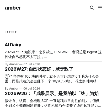
amber
LATEST
AI Dairy
20260721 * 知识库：之前试过 LLM Wiki，发现总是 ingest 这
种让自己感觉不太可控，
https://github.com/chubbyguan/chubbyskills 中也有一个
By Amber
07 Jul 2026
knowledge-base-management的 skill，看起来也是一个非常
2026W27: 自己状态好，就无敌了
大的协作型的专业内容生产工作流。像 ima 这种也无法定制。
暂时还是通过 grill me 让 AI 跟我提问的方式，做了一个自己的
① " 当你有 100 块的时候，就不会太纠结这 0.1 毛为什么会
简单版本，打算以这个小小的为基础来做实验。 20260708 *
丢，而是想着怎么去赚下一个 10/20/50块。 花太多时间精力
对工作有点抗拒的时候，硬着头皮干了起来，结果体会了一把
去分析 0.1 毛为什么会丢，可能最后发现是因为裤子口袋有一
By Amber
06 Jul 2026
AI 并行做任务的爽感（定制化了自己的 ai-dev-flow），有些
个洞，花 100 块去买了条没有破洞的裤子。 要搞明白自己在
2026W26：「成果展示」是我的以「终」为始
需求我理解起来还有点吃力，但还是直接先让 AI 出一个方案
什么条件下状态好，把注意力放在让自己状态好的条件尽量总
了，有了初稿我们再讨论。推进任务非常补充能量。 * 《沟通
成立，不指望控制他人的反应。 这样就无敌了。 " 👆🏻这周的
做计划、认真、会梳理 SOP 一直是我非常向往的能力，但做
的方法》里面提到倾听时，可以将他人表达的内容按照事实、
最大启发，来自群里小陈的讨论。 以前和娃发生冲突，我会
不到又不知道问题在哪，这周机缘巧合凑齐了通向这项能力的