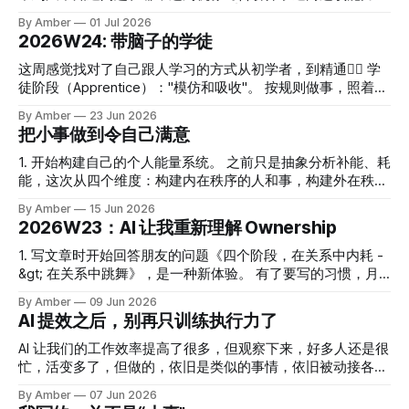
情绪、期待进行拆分，
想娃的问题是啥？我的问题是啥？我该怎么应对？ 闺蜜特能
拼图碎片，想分享一下这些碎片。 ① Melody提到，她和朋友
By Amber
01 Jul 2026
和娃互动，我就常常观察她怎么和娃互动，好奇为啥娃在跟她
都会为项目做详细的规划，但动力非常不一样。朋友是因为这
2026W24: 带脑子的学徒
互动的时候就状态特别好，努力理解学习这种互动方式，探讨
样最有效率、最有利于时间管理。Melody是因为做出如此详
背后的思维模式是啥。 这个理论让我明白，关键问题不是认
细的计划，所有人才能减少误解，顺畅对接，不用她操心，她
这周感觉找对了自己跟人学习的方式从初学者，到精通👇🏻 学
知、互动方式，而是状态！ 闺蜜是有 100 块的人，不在意 0.1
就可以把任务从脑中拿掉，去做自己随机想到的喜欢的事。
徒阶段（Apprentice）："模仿和吸收"。 按规则做事，照着别
毛的得失，娃突然纠结要不要玩某个项目，还开始谈条件时，
把任务从脑中拿掉，做自己随机想到的喜欢的事，同时又不耽
人的样子学，做得对但还不是你的。这个阶段你会犯错、会被
By Amber
23 Jun 2026
她关注的是怎么赚
误和其他人的合作，这简直太让我向往了。我愿意为此花时间
指出问题，这都是学徒该有的样子。 这个说法特别符合我最
把小事做到令自己满意
精力做详细的规划！ ② 机缘巧合之下，年戈分享了 Ego
近的体验： ① AI 降低了执行成本，一个想法告诉 AI，AI 可以
Development Theory 这个概念，AI 出的报告帮我快速了解了
很快的给出一个版本。 今年我的工作主线是用好 AI，那我当
1. 开始构建自己的个人能量系统。 之前只是抽象分析补能、耗
这个概念，这个自我发展理论研究的核心是：一个人如何“构
然要各种尝试用 AI 来解决问题了。 但最近发现自己搞的越来
能，这次从四个维度：构建内在秩序的人和事，构建外在秩序
建自己、他人和世界”，人在不同的发展阶段里，会用什么方
越乱，整整给自己折腾了 16 个项目。 对自己构建的AI系统失
的人和事，来了解自己的能量来源。更清晰了！ 2. 工作中起
By Amber
15 Jun 2026
式理解规则、关系、目标、身份、矛盾和复杂性。 MBTI、星
控之后，决定找前辈咨询一下。 咨询中讨论的结论是： “你的
了一次令人尴尬的冲突，发现自己在工作中掺杂了不必要的情
2026W23：AI 让我重新理解 Ownership
座聊的都是人格特质，但同样人格特质的人在不同阶段对现实
特点是会让很多事情、很多想法很多事情涌进来。以前这些想
感，感到自己非常愚蠢。 正巧和菜头的《过度投入》聊到了
会有完全不同的解读。 这个理论的把自我发展分成了几个阶
法是发生在脑子上，现在一部分头脑中发生的发散，体现在 AI
《置身钉内》那篇文章。 工作的本质是提供价值，获取报
1. 写文章时开始回答朋友的问题《四个阶段，在关系中内耗 -
段，描述了不同阶段对现实的解读。这就像一张路线图，看到
系统的搭建上了。” 你有两个选择： 1. 顺其自然。让它继续发
酬，掺杂太多情感反而令人不知所措。 朋友提到自己之前特
&gt; 在关系中跳舞》，是一种新体验。 有了要写的习惯，月
自己在某些环境下在什么阶段
散生长，但前提是我不再一边选择这种方式，一边否定自
别尊重规则，但发现工作时很多规则并不清楚，不知道该怎么
度复盘也变得简单了！ 2. 公众号文章同步到本地，是我一直
By Amber
09 Jun 2026
己“不应该这样” 2. 用一个小胜利收敛。找一件真正来自自己内
遵守。 后来才痛苦的承认一个事实，职场是利益为底色的，
想做，但觉得麻烦的功能。现在 AI 完成的很好。 AI 让脏活累
AI 提效之后，别再只训练执行力了
心发心、愿意持续推动的事，
而不是规则。 不同的人会踩不同的坑呢！ 3. 令人感到自己太
活不再是卡点，才发现真正重要的事是目的。AI 帮忙完成了这
愚蠢的冲突，在和朋友的讨论中变成了一个指引我方向的机
个动作，统计了数据，然后呢？要用来干嘛？ 但执行效率也
AI 让我们的工作效率提高了很多，但观察下来，好多人还是很
会。 想要主动并没有错，但首先要意识到，上班本质上是给
很重要，这周支持朋友用 AI 解决一个他认为非常复杂和繁琐
忙，活变多了，但做的，依旧是类似的事情，依旧被动接各种
别人打仗。 而小事、杂事，很多时候是自己的一个评判，能
的问题，发现使用 AI 解决问题的意识还有很大的 Gap《普通
各样的活，结果也并没有变好。整个人依旧非常疲惫，甚至没
By Amber
07 Jun 2026
把小事、杂事做好，也非常厉害。 正巧和菜头发了一篇《幻
人如何更新 AI 心智地图》。 但 AI 提效之后， 也存在做了更
有时间停下来思考。 为什么 AI 提高了效率，工作状态却没有