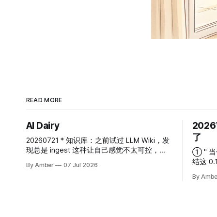
READ MORE
AI Dairy
202
了
20260721 * 知识库：之前试过 LLM Wiki，发
现总是 ingest 这种让自己感觉不太可控，
① " 
https://github.com/chubbyguan/chubbyskills
结这 0
By Amber
07 Jul 2026
中也有一个knowledge-base-management
赚下一个 10
By Ambe
的 skill，看起来也是一个非常大的协作型的专
去分析 
业内容生产工作流。像 ima 这种也无法定
是因为
制。暂时还是通过 grill me 让 AI 跟我提问的
买了条没有
方式，做了一个自己的简单版本，打算以这个
在什么