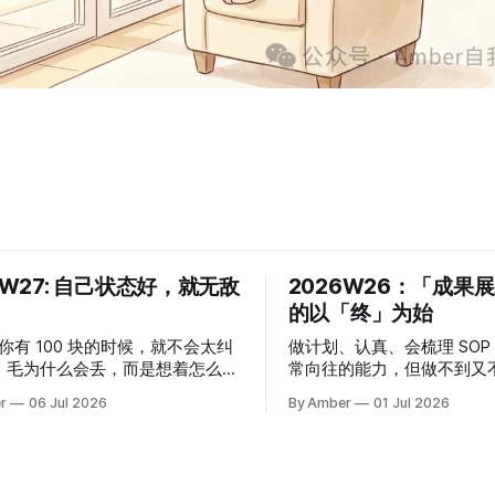
6W27: 自己状态好，就无敌
2026W26：「成果
的以「终」为始
当你有 100 块的时候，就不会太纠
做计划、认真、会梳理 SOP
.1 毛为什么会丢，而是想着怎么去
常向往的能力，但做不到又
/20/50块。 花太多时间精力
在哪，这周机缘巧合凑齐了
r
06 Jul 2026
By Amber
01 Jul 2026
0.1 毛为什么会丢，可能最后发现
力的拼图碎片，想分享一下
裤子口袋有一个洞，花 100 块去
① Melody提到，她和朋
破洞的裤子。 要搞明白自己
详细的规划，但动力非常不
条件下状态好，把注意力放在让
是因为这样最有效率、最有