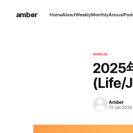
amber
Home
About
Weekly
Monthly
Annual
Pod
ANNUAL
202
(Life/
Amber
13 Jan 2026