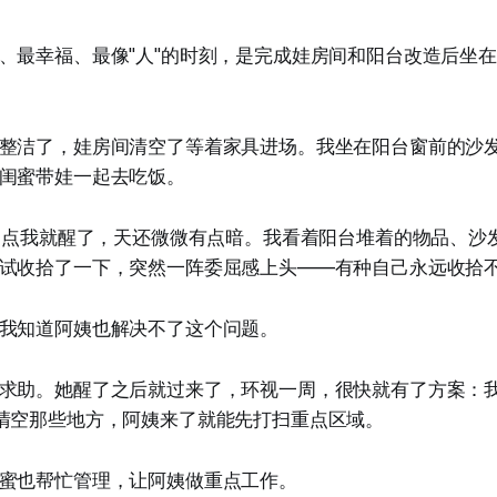
、最幸福、最像"人"的时刻，是完成娃房间和阳台改造后坐
整洁了，娃房间清空了等着家具进场。我坐在阳台窗前的沙
闺蜜带娃一起去吃饭。
5 点我就醒了，天还微微有点暗。我看着阳台堆着的物品、沙
试收拾了一下，突然一阵委屈感上头——有种自己永远收拾
我知道阿姨也解决不了这个问题。
求助。她醒了之后就过来了，环视一周，很快就有了方案：我们
清空那些地方，阿姨来了就能先打扫重点区域。
蜜也帮忙管理，让阿姨做重点工作。