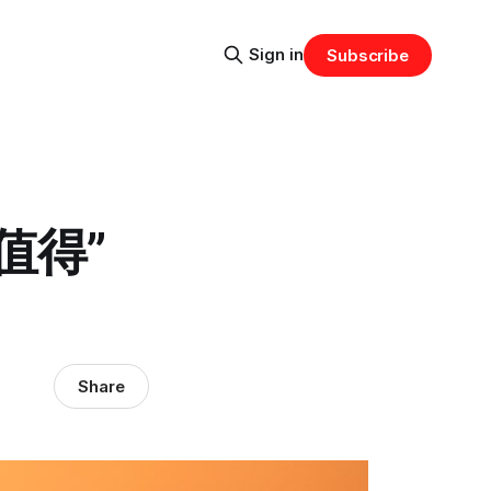
Sign in
Subscribe
值得”
Share