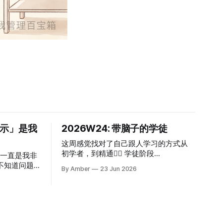
展示」是我
2026W24: 带脑子的学徒
这周感觉找对了自己跟人学习的方式从
初学者，到精通👇🏻 学徒阶段
 一直是我非
（Apprentice）："模仿和吸收"。 按规
不知道问题
By Amber
23 Jun 2026
则做事，照着别人的样子学，做得对但
通向这项能
还不是你的。这个阶段你会犯错、会被
这些碎片。
指出问题，这都是学徒该有的样子。 这
友都会为项目做
个说法特别符合我最近的体验： ① AI 降
一样。朋友
低了执行成本，一个想法告诉 AI，AI 可
利于时间管