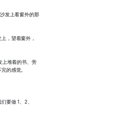
在沙发上看窗外的那
发上，望着窗外，
发上堆着的书、旁
不完的感觉。
要做 1、2、