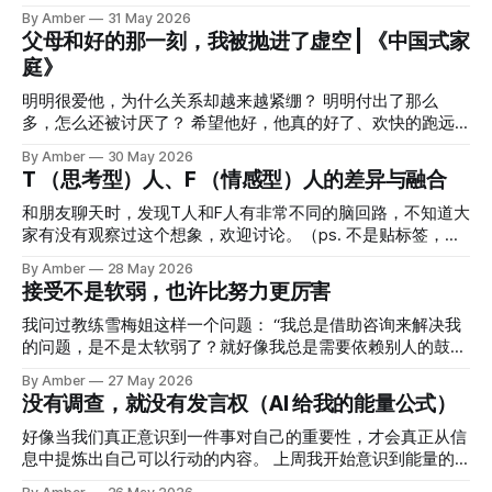
满足自己的需求还挺开心的。到了爱满则溢的状态，我们就会
惧，还是自由？ 用力想帮，帮不上，保持距离却提供了支持
By Amber
31 May 2026
进入第二个阶段。 第二个阶段是，尽管我不对你抱有期待，
找到自己的舒适区，构建能量补充站 会给自己充电，是一种
父母和好的那一刻，我被抛进了虚空 | 《中国式家
但我愿意去满足你的一些期待，为你创造增量。在这个阶段其
温柔和善意 2026W21: 欢迎新成员 没有调查，就没有发言权
庭》
实对方会更愿意跟我们相处，有时候也会主动满足我们的一些
（AI 给我的能量公式） 接受不是软弱，也许比努力更厉害
需求。 但这还属于独立阶段，并没有形成互相的合作和依
明明很爱他，为什么关系却越来越紧绷？ 明明付出了那么
赖。 第三个阶段是敢于先付出，但也需要观察对方的反馈，
多，怎么还被讨厌了？ 希望他好，他真的好了、欢快的跑远
不
了，怎么会感到有点难过？ 当妈妈之后，总会产生这样的困
By Amber
30 May 2026
扰，这些困扰也会发生在其他亲密关系上。 三年前，我不知
T （思考型）人、F （情感型）人的差异与融合
道答案，但是我不想继续这样了，当时带着摆烂的心情想:那
我先关注自己吧！渐渐的，我发现先关注自己，反而更能够给
和朋友聊天时，发现T人和F人有非常不同的脑回路，不知道大
予爱和支持。(ps. 为自己而活也没想象的简单🤣) 但我仍然隐
家有没有观察过这个想象，欢迎讨论。（ps. 不是贴标签，只
隐有些困惑，为他人而活，难道不是爱吗？假如有些人就是喜
是想借助概念表达一种判断风格） 先说下概念： MBTI 里的 T
By Amber
28 May 2026
欢为他人而活呢？为什么会彼此消耗？ 陈海贤《中国式家
和 F 指的是做判断、做决定时更偏好的依据： T = Thinking，
接受不是软弱，也许比努力更厉害
庭》里面的两个故事，给了我一些启发，分享一下👇🏻 （ps. 蓝
思考型 / 理性型更倾向于依据逻辑、原则、事实、利弊分析来
色字体说明是直接引用的） 第一个故事，是一位妈妈。 她原
判断。 常见关注点是：这件事是否合理？是否公平？是否有
我问过教练雪梅姐这样一个问题： “我总是借助咨询来解决我
本是企业高管，一手抓工作，一手抓女儿的学习和生活。有时
效？规则是什么？ F = Feeling，情感型 / 感受型更倾向于依据
的问题，是不是太软弱了？就好像我总是需要依赖别人的鼓励
候不自觉就把女儿当员工管理，设定了很高的 KPI。女儿小时
价值观、人际影响、情绪感受、关系氛围来判断。 常见关注
才能行动一样。” 雪梅姐说：我可不是一个很会鼓励人的人
By Amber
27 May 2026
候很乖，自然把妈妈的高期待当作理所当然。可随着渐渐长
点是：这件事对人有什么影响？大家感受如何？是否符合我的
哦。 当下听完我还是有点困惑，但有一天我听到一个观点，
没有调查，就没有发言权（AI 给我的能量公式）
大，反抗情绪越来越浓。妈妈越让她抓紧时间，她越拖拉；脾
价值？ 但要注意：T 不是没有感情，F 也不是不讲逻辑。它们
突然就清晰了为什么我得到的支持不只是鼓励。 支持分为两
气越来越暴躁，花在手机上的时间越来越多，有时候甚至不愿
只是“默认优先调用的判断系统”不同 我朋友是T（思考型）
个维度，一个是「关系」、一个是「处境」。 一个人拥有良
好像当我们真正意识到一件事对自己的重要性，才会真正从信
意去上学。
人，她更关注逻辑、
好的「关系」，会更有勇气去面对事情。 但关系本身，并不
息中提炼出自己可以行动的内容。 上周我开始意识到能量的
会直接改善他的「处境」，困境依然存在。 就像孩子在学校
重要性，随意消耗自己的能量很浪费，还需要有意识地给自己