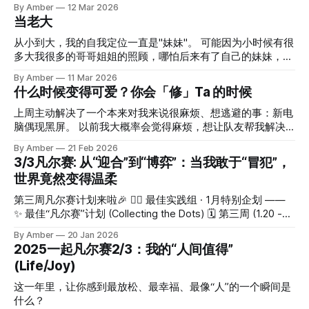
By Amber
12 Mar 2026
当老大
从小到大，我的自我定位一直是"妹妹"。 可能因为小时候有很
多大我很多的哥哥姐姐的照顾，哪怕后来有了自己的妹妹，也
没什么当姐姐的自觉。对生活事物不太关注，更多处在一个被
By Amber
11 Mar 2026
照顾者的状态。哪怕有了孩子，生活上也更多是婆婆在照顾。
什么时候变得可爱？你会「修」Ta 的时候
在工作中也有过带团队的机会，但我从来没把自己定位成一个
老大。我会觉得：反正也不是我自己想带的，然后假装淡定，
上周主动解决了一个本来对我来说很麻烦、想逃避的事：新电
实际上根本没啥判断力。 从来没有一种要"罩着别人"的感觉。
脑偶现黑屏。 以前我大概率会觉得麻烦，想让队友帮我解决
更多状态下是：我根本不想照顾、不想负责，但是我要承担这
问题。 但这次打算自己主导：去了天才吧、又去了第三方，
By Amber
21 Feb 2026
个角色的责任，我没办法啊~！ 直到昨晚和娃在一次冲突后聊
了解 Apple Care 政策，升级系统、备份、重装系统，先用旧
3/3凡尔赛: 从“迎合”到“博弈”：当我敢于“冒犯”，
完，我突然有了当一个好老大的动力。我想罩他。 我的第一
电脑工作等等麻烦事。 面临一些决策：要不要去第三方？万
世界竟然变得温柔
个"小弟"，就是我儿子了。 但这个念头不是一下子来的，是很
一要拆机怎么办？是不是效率很低？再等等看电脑是不是会自
多点的共同影响。 白胡子的魅力 上周我给娃分享《海贼王》
动好转？ 最后，我不仅了解到不少信息，还实现了我的目
第三周凡尔赛计划来啦🎉 🏄‍♀️ 最佳实践组 · 1月特别企划 ——
里的"顶上之战"，结果自己看得欲罢不能。 再看的时候发现白
标：在年前拿到免费换过屏幕的笔记本。 更开心的是，面对
✨ 最佳“凡尔赛”计划 (Collecting the Dots) 🗓 第三周 (1.20 -
胡子好有魅力。 艾斯最初各种挑战他，他就任由艾斯挑战。
队友吐槽我可以非常理直气壮（自己解决问题，就可以拒绝被
1.26)： 💡 我的“觉醒时刻” (Mindset/Growth) 主题： 这一年
当艾斯选择留在白胡子海贼团之后，
By Amber
20 Jan 2026
吐槽，哈哈） ⭐️雪梅姐播客录制 平常和雪梅姐约教练，都是根
你做出的一个最正确的决定，或者打破的一个旧认知。 引
2025一起凡尔赛2/3：我的“人间值得”
据我的困扰来讨论，从一些点出发，引出一些理念。但这次是
导： “以前我总以为……今年我终于发现……”。分享一个你今年
(Life/Joy)
我来探索雪梅姐的故事，在这样一来一回的追问中，看到的是
最重要的“Aha Moment”（顿悟时刻）。 我的回答 2025 年，
故事，是线和面。 雪梅姐提到：转变的第一步是对自己诚
我打破的一个最旧的认知是： 关系中最好的状态，不是“静态
这一年里，让你感到最放松、最幸福、最像“人”的一个瞬间是
实。 这是我一直以来的感受，但直到雪梅姐提出来，我才意
的迎合”，而是“动态的博弈”。 1. 以前我总以为…… 作为盖洛
什么？
识到。 雪梅姐说旷野没有自由，但有「活出自我」体验的