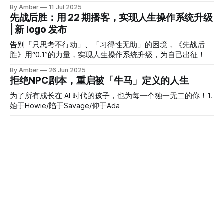
得。 自学、探索是俊爸的兴趣来源，孩子的存在，就好像帮
光环效应简单来说就是我们喜欢一个人的正面特征，会认为他
By Amber
11 Jul 2025
他打开了更大的世界。和他对谈完之后，让我也对自学充满了
所有方面都是正面的，这个后面会解释。 事件的起因 最近我
先战后胜：用 22 期播客，实现人生操作系统升级
兴趣！ 希望对你也有启发，欢迎收听👇 【本期时间轴】 当你
听了脱不花和李笑来在《长谈》的访谈节目，对李笑来分享的
| 新 logo 发布
觉得时间不够用的时候，那可能就是你做的事情还需要再调
自我洗脑方法特别感兴趣，开始对李笑来这个人感兴趣，又没
整，或者是就是方向错、方法错了 把这个目标再细分得越细
忍住看了他两本书《专注的真相》和《自学是门手艺》。 看
告别「只思考不行动」、「习得性无助」的困境，《先战后
分到细得让它能够执行，那这个时候就是从 0 到 0.1 它就启动
了书觉得真不错，并且发现李笑来也在书里提到自己创办了一
胜》用“0.1”的力量，实现人生操作系统升级，为自己出征！
起来了。 【本期嘉宾】 俊爸，ISFJ，对教育充满热情的职场
个社群，看完我忍不住和朋友分享："他讲的真的不错，搞得
爸爸，他也会加班，他也会出差，但是他仍然把孩子教育的有
By Amber
26 Jun 2025
我也很想弄一个自己的社区"。 朋友听完以为我想加入李笑来
拒绝NPC剧本，重启被「牛马」定义的人生
超强的内驱力，英语、爬山、体能锻炼，都已经融入了生活，
的付费社群，但又不好直说，所以开始跟我详细分析了李笑来
的内容策略和商业模式。（其实我没有想报社群。。。） 朋
为了所有成长在 AI 时代的孩子，也为每一个独一无二的你！1.
友的分析很犀利： 李笑来的"传销"能力非常强，分享的东西认
始于Howie/陷于Savage/仰于Ada
知都很高，而且内容几乎都是当下最让人焦虑的问题，比如财
富自由、育儿之类的，隔断时间就换一个。 李笑来的兴趣点
By Amber
25 Jun 2025
远程播客录制：嘉宾使用说明书
应该是名声和现金流。他的咖位太高了，事实上不存在他跟你
一起学一个东西。 听完我还以为朋友想说李笑来是为了蹭热
这是一份给播客录制嘉宾的使用说明书。 在播客录制之前，
点呢，于是就说： 想要名声和现金流的野心本身
这里有一些小小的准备建议，可以帮助我们一起把这次对话录
制得更顺利，也让你更安心地专注于表达。后期也能有较为清
By Amber
11 Jun 2025
晰的音频呈现。 这不是严肃的采访，而是一场真实、自由、
20 年管理者成小红书万粉博主，“科学上班”在职
有深度的对话。让我们放松心情，享受聊天的过程。 🎯 录制
场找到个人意义
前，我会给你什么？ 我会提前发一份聊天大纲，上面会写
明： 为什么我想采访你 可能会聊的话题 不过请记得：我们不
20 年外企管理，分享心得成小红书万粉博主。本来以为只是
需要准备逐字稿，聊天的顺序也不一定完全照着大纲来，有时
和年戈聊“科学上班”的心态和方法，但没想到他不仅提供了满