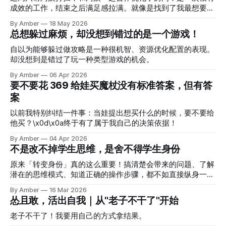
能量很低，就隔着屏幕又慢、又简单的提问（这很像之前朋友
成效的工作，结束之后满足感拉满。就像是找到了我最想要的
给我支持的状态，我是被提问的那一个）。 对方开始认真思
合作方式，但找到这种状态我花了一年多。 请阿姨这样的小
考和答复，就像我被提问时一样。 我突然感觉自己站到了之
By Amber
18 May 2026
事，拉长时间去看，也会发现自己曾经很搞笑的行为和想法。
总想躲过麻烦，却没想到错过的是一个游戏！
前支持我的，朋友的位置，我一直很感恩朋友给我的耐心又精
⭐️2025年3月，第一次请阿姨 直接找了邻居一直在用的阿姨。
准的提问，让我能够自己得到答案，得到下一步行动。 这回
本来只想打扫2小时，结果她一打扫就是4小时，全程还特别爱
自以为能够躲过做攻略是一种很机智、资源优化配置的表现。
感受了才知道，原来提问者的状态是这样的：
聊天，我不好意思不回应，听了 4 小时她的人生故事。 最后
却没想到是错过了玩一种类型游戏的机会。
花了200块，自己也忙活了 4 小时，有点挫败，完全没有自己
By Amber
06 Apr 2026
想象中轻松的感觉。 ⭐️2025年4月，改造完房子，喊闺蜜来帮
要不要花 369 给娃买魔杖没有标准答案，但有答
忙，震撼于闺蜜管理阿姨的方式 改造房子之后，面对一堆东
案
西完全束手无策，担心阿姨来了都不知道让她干什么，就喊闺
蜜来帮忙。闺蜜来了之后，巡视了一下房间，就开始安排任
以前我特别纠结一件事：当娃提出想买什么的时候，要不要给
务：书摞进小房间，堆满的东西先挪到阳台，阿姨来了先打扫
他买？\x0d\x0a终于有了属于我自己的决策依据！
小房间，榻榻米房间清空后可以先用来储物，后续再分类。
阿姨几次想发起闲聊，闺蜜都丝滑截住话头，把她引导回打扫
By Amber
04 Apr 2026
不是改不掉学生思维，是舍不得学生身份
上，而且阿姨在那不停擦洗衣机的时候，闺蜜也让她做一些必
要的事，别太耽误时间。 那次干活一气呵成，一早上达到了
原来「转变身份」真的这么重要！搞清楚会带来的问题、了解
完全超出我预期的效果，没感觉累，
潜在的思维模式、知道正确的操作步骤，都不如直接纵身一跃
转变身份去实战，得到独属于自己的体验。
By Amber
16 Mar 2026
怂且敢，活出自我｜从"老子不干了"开始
老子不干了！我要用自己的方式拿结果。