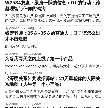
焦虑。 在很长一段时间里，我就是这样的状态。 但在工作中
W2534复盘：纵身一跃的信念 + 0.1 的行动：跨
我把锅甩给环境，觉得是环境限制了我，觉得是我不适合做现
越理智与信仰的鸿沟
在的工作才会这样。 在工作之外的尝试中，靠着“临场发
挥”和“趁着三分钟热度猛冲一把”的惯性，认为即使是手忙脚
🌟《深度关系》共读结营 上周最重要的事是结束了三周的共
乱，但做了就是胜利。 直到最近，组织《深度关系》的共读
读活动。每周都有新挑战：第一周思考如何调动积极性，第二
活动，让我突然发现我也有能力构建秩序、我也有能力从容做
周考虑如何平衡精力投入，第三周为如何结营而困扰。幸好有
By Amber
26 Aug 2025
事，破除了”只能趁三分钟热度猛冲一把实现单点突破“的自我
强大的场外小伙伴主动帮助，及时提供建设性意见。帮我顺利
钱婧老师：25岁~35岁的普通人，日子该怎么过
设限。 而这种从容和掌控感居然也自然迁移到了我的工作
度过每周的困境，最终拥有了成功的新体验！庆功 我从没组
才不留遗憾
中，让我感到十分惊喜和开心，很想和大家分享一下。 把“手
织过活动，以前我认为组织活动意味着"麻烦"、"讨好别
忙脚乱”错当“尽力而为” 我的工作，有一部分需要组织协调大
人"和"承担责任"，我更喜欢做活跃的参与者。 但这次体验让
如何用好职场红利期
家完成，比如每个季度的评审会。这事儿涉及组长、评审专
我发现了组织者的独特乐趣。原来组织者，不必是"最懂的
家、多位写材料的同事，部门负责指标的同事。 我并不排斥
By Amber
10 Aug 2025
人"，组织者的首要任务是创建一个"场域"：大家共同学习、分
组织这样的会议，甚至我还很享受这个过程。 因为我很擅长
为啥我两天之内上线了第一个产品
享、解决问题，也就是在这三周中，我们拥有“共同注意”。 我
也很喜欢沟通，
是组织者，也是参与者，感谢积极参与的伙伴们，这个场域也
specific knowledge 小实验，期待与大家一起分享人生体验~
让我学到新知识、给我勇气解决了几个关系困境，还识别自己
情绪闪回的场景。 原来组织者的满足感不仅来自于大家的收
By Amber
02 Aug 2025
《深度关系》共读招募帖：21天重塑你的人际关
获、自己从分享中学习，还拥有成功传达自己认为重要的理念
的满足感。
系地图（人生第一个小产品）
你是否曾经...在关系中总是委屈自己，害怕冲突？不知道如何
表达自己的真实需求？渴望更深入的连接，却不知从何开始？
一起共读《深度关系》吧！
By Amber
01 Aug 2025