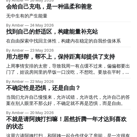
By Amber
26 May 2026
遇到学习困难，好的家庭氛围会让孩子更愿意去面对这些困
补充能量。 那怎么知道哪些事情给自己补充能量，哪些事情
会给自己充电，是一种温柔和善意
难，但这不会直接帮他擅长学习某门课程。 我们在职场遇到
给自己消耗能量呢？ 巧了，我刚好记录了一个月的日记，而
问题，家人相信和支持我们，可以给我们勇气，但依然无法改
里面刚好有精力这一项，于是让 AI 帮我分析了一下哪些事情
无中生有的产生能量
变我们在职场中处处受限的状态。 咨询职场困惑的时候，有
耗能，哪些事情补充能量。以下是 AI 给的结果： ⭐️核心判断
By Amber
24 May 2026
经验的前辈是在帮助我们看到某种因果关系、思维方式，不同
我不是主要靠“什么都不做”回血的人。 而是：只要有一个很小
找到自己的舒适区，构建能量补充站
角色的视角，更好的看清当前的处境，做出更有针对性的行
的真实推进，电就会回来一点点。 ⭐️补能公式 补能 = 小闭环
动。 这个维度的支持，改善的是我们的处境。 这和情感上
+ 真实反馈 + 有人一起 / 被支持 + 价值感 / 参与感。 对我来
在自由探索中找回主体性，构建内在稳定的自我价值体系
的“被接住”是不一样的。 我以前很容易把这两件事混在一起。
说，最补能的不是抽象休息，而是： 一个悬着的小问题被
By Amber
23 May 2026
好像我去找人聊，就是在找安慰，就是我不够独立。 但有时
close。 一件具体的事往前走了一点。 做出来一个最小版本，
用力想帮，帮不上，保持距离却提供了支持
候，一个人卡住，不是因为她不努力，而是潜意识有一种感觉
而不是继续想。 和人产生真实交流、请教、反馈或协作。 系
统变顺，让我感到不是一个人在硬扛。 和娃一起轻松地玩、
上周事情安排的太密，导致我周一有点缓不过来，偏偏都要出
动、创造，而不是只管理和纠正。 把经验写出来、
门了，娃说房间里的早饭一口没吃，不想吃。要放在平时，我
肯定会有点生气觉得"那你不吃怎么不早说呀？" 但那天可能是
By Amber
22 May 2026
能量太低了，我感觉自己像是进入了一种"冷漠"状态 — 我只
不确定性是恐惧，还是自由？
想快点结束这件事。于是我说：“那我们去楼下买个肯德基早
餐吧。” 结果事情比我想象中的丝滑，我没生气，娃也主动提
当我们允许自己慢慢来，允许试错，允许迭代，允许自己的答
议说要提前预定明天的早餐。 回想起来，那天的状态有点奇
案在别人眼里不那么好，不确定就不再是恐惧，而是自由。
怪，就像是察觉到自己能量太低，就关闭了一个开关 — 不想
By Amber
20 May 2026
别人会怎么想，不想自己要营造怎样的氛围。世界突然变得安
不就是请阿姨打扫嘛！居然折腾一年才达到喜欢
静、简单。 过了几天，机缘巧合下又感受了一次比较疏离的
的状态
状态。 有朋友找我倾诉，往常朋友找我倾诉的时候，我常常
会和对方飞快的讨论，给出各种各样的想法和建议。但那天我
这周六请阿姨打扫，和阿姨一起合作优化了房间，是一次很有