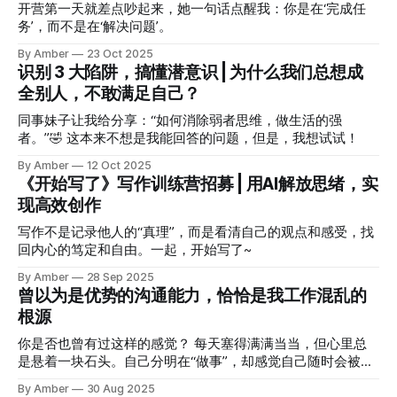
开营第一天就差点吵起来，她一句话点醒我：你是在‘完成任
务’，而不是在‘解决问题’。
By Amber
23 Oct 2025
识别 3 大陷阱，搞懂潜意识 | 为什么我们总想成
全别人，不敢满足自己？
同事妹子让我给分享：“如何消除弱者思维，做生活的强
者。”🤣 这本来不想是我能回答的问题，但是，我想试试！
By Amber
12 Oct 2025
《开始写了》写作训练营招募 | 用AI解放思绪，实
现高效创作
写作不是记录他人的“真理”，而是看清自己的观点和感受，找
回内心的笃定和自由。一起，开始写了~
By Amber
28 Sep 2025
曾以为是优势的沟通能力，恰恰是我工作混乱的
根源
你是否也曾有过这样的感觉？ 每天塞得满满当当，但心里总
是悬着一块石头。自己分明在“做事”，却感觉自己随时会被事
情“吞没”。 这背后，是一种由失序感带来的，持续的、隐秘的
By Amber
30 Aug 2025