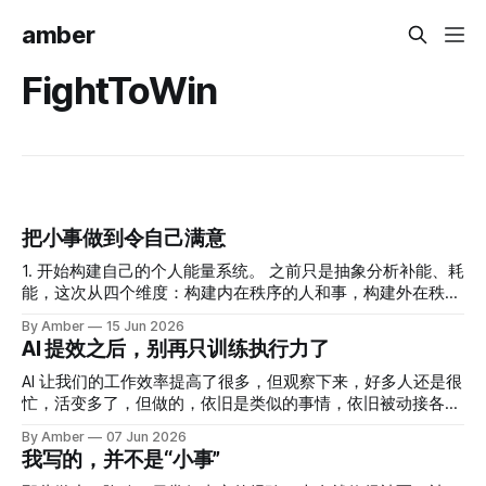
amber
FightToWin
把小事做到令自己满意
1. 开始构建自己的个人能量系统。 之前只是抽象分析补能、耗
能，这次从四个维度：构建内在秩序的人和事，构建外在秩序
的人和事，来了解自己的能量来源。更清晰了！ 2. 工作中起
By Amber
15 Jun 2026
了一次令人尴尬的冲突，发现自己在工作中掺杂了不必要的情
AI 提效之后，别再只训练执行力了
感，感到自己非常愚蠢。 正巧和菜头的《过度投入》聊到了
《置身钉内》那篇文章。 工作的本质是提供价值，获取报
AI 让我们的工作效率提高了很多，但观察下来，好多人还是很
酬，掺杂太多情感反而令人不知所措。 朋友提到自己之前特
忙，活变多了，但做的，依旧是类似的事情，依旧被动接各种
别尊重规则，但发现工作时很多规则并不清楚，不知道该怎么
各样的活，结果也并没有变好。整个人依旧非常疲惫，甚至没
By Amber
07 Jun 2026
遵守。 后来才痛苦的承认一个事实，职场是利益为底色的，
有时间停下来思考。 为什么 AI 提高了效率，工作状态却没有
我写的，并不是“小事”
而不是规则。 不同的人会踩不同的坑呢！ 3. 令人感到自己太
改变呢？ 有人会说，那可能是因为大家的工作效率都提升