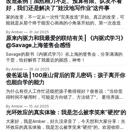
改造案例｜虽然精力不足、预算有限、队友不看
好，我们还是解决了“娃没地写作业”这件事
家的改变，不一定从一次性“完美改造”开始。真正的改变，可
能就是从那个终于能安心画画的小角落开始的。第一次改造
By Amber
31 Jul 2025
原来内驱力和我最爱的联结有关 | 《内驱式学习》
@Savage上海签售会感悟
Savage的新书《内驱式学习》在上海的签售会，分享满满的
干货，恰好解答了我最近的困惑，神奇！
By Amber
28 Jul 2025
俊爸返场 | 100座山背后的育儿密码：孩子离开你
也能自学的能力
为什么有些人工作忙还能把孩子教得很好？俊爸说："当你觉
得时间不够用时，可能是方向错了、方法错了"。 要培养孩子
的独立能力，时刻想着孩子离开你怎么办？ 教知识点的时
By Amber
15 Jul 2025
候，要教授思维方式，这样孩子会逐渐具备自学能力。 自己
光环效应的真实体验：我是怎么被李笑来“硬控”的
是英语小白却 0 教培把娃培养成英语小达人。 登山小白在几
个月后也变成了登山达人，能够带队带大家探索新路、有独属
大家好，我是Amber，好久没录音了，今天想和大家分享：光
于自己的一份登山心得 数学启蒙也逐渐摸索到了自己的心
环效应的真实体验，我是怎么被李笑来“硬控”的。欢迎收听👇