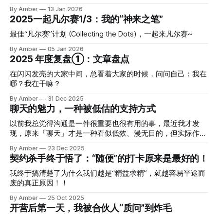
普「和谐」才干高居第二的人，大概我的出厂设置是「和平维
人，在一开始会更能适应旷野。 什么是“
By Amber
13 Jan 2026
护者」🤣。 我误以为只要我很好说话、我配合、我顺从，让
2025一起凡尔赛1/3：我的“神来之笔”
大家都舒服，就是一种最好的状态。毕竟我的适应能力那么
强，
最佳“凡尔赛”计划 (Collecting the Dots)，一起来凡尔赛~
By Amber
05 Jan 2026
2025 年度复盘①：文章盘点
在闪闪发亮的大家中间，总看着大家的时候，问问自己：我在
哪？我在干嘛？
By Amber
31 Dec 2025
聊天的魅力，一种被低估的支持方式
以前我总觉得沟通是一件很重要也很有用的事，最近我才发
现，原来「聊天」才是一种看似低效、漫无目的，但实际作用
非常大的事情。
By Amber
23 Dec 2025
契约杀手终于悟了：“随便”的打卡原来是最好的！
我终于搞清楚了为什么我们越是“精益求精”，就越容易半途而
废的真正原因！！
By Amber
25 Oct 2025
开营后第一天，我被合伙人“质问”到炸毛