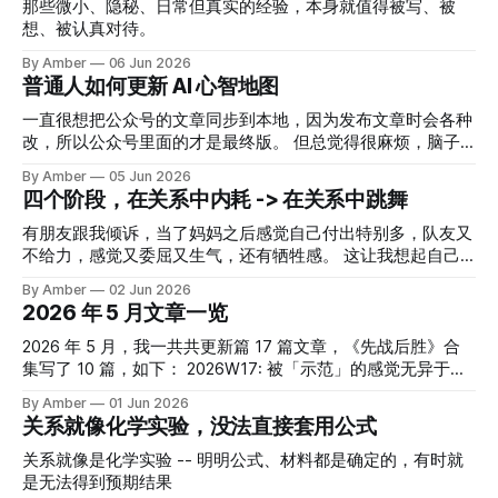
愚蠢的冲突，在和朋友的讨论中变成了一个指引我方向的机
了，所以快也没用。 但我观察到，有些人 AI 用的非常熟练，
那些微小、隐秘、日常但真实的经验，本身就值得被写、被
会。 想要主动并没有错，但首先要意识到，上班本质上是给
工作效率比别人高很多，但依旧累个半死。甚至因为效率高，
想、被认真对待。
别人打仗。 而小事、杂事，很多时候是自己的一个评判，能
多余的活还会被认为是理所当然的。 这就说明，问题不只
By Amber
06 Jun 2026
把小事、杂事做好，也非常厉害。 正巧和菜头发了一篇《幻
在“执行效率”。其实很多时候，我们没有意识到，在执行之
普通人如何更新 AI 心智地图
火轮观工作》，我太喜欢这篇文章了： 工作就像玩火艺人手
外，还有很多事要处理。 会不会派活，是 AI 时代非常重要的
中的火轮。火轮看起来是一个燃烧的圆形，其实只存在于艺人
能力。 我们不是 AI 的文件传输助手，不是把活直接透传给
一直很想把公众号的文章同步到本地，因为发布文章时会各种
手中控制着的那一瞬间。 火轮只是看起来如此，并不真实存
AI，然后等它生成结果就可以。我们更应该像 AI 的中间商。
改，所以公众号里面的才是最终版。 但总觉得很麻烦，脑子
在。 4. 人生第一次愿意主动拥抱「
第一步要思考的，不是这活怎么干，而是：这到底是不是个
里的思路也是去找现成的软件。 突然想起 Neo 在问过这个问
By Amber
05 Jun 2026
活？
题，于是就去找他来问。 Neo 先是给了我一个别人推荐的软
四个阶段，在关系中内耗 -> 在关系中跳舞
件，但是他说那个软件下载容易失败，他让 Claude Code 直
接实现了这个功能，配合 Chrome DevTools MCP 使用，就可
有朋友跟我倾诉，当了妈妈之后感觉自己付出特别多，队友又
以直接抓取公众号的内容和数据，能对数据进行汇总和分析。
不给力，感觉又委屈又生气，还有牺牲感。 这让我想起自己
一听到数据分析，我立马回复他："我现在的公众号数据没眼
2022 年 9 月的一段笔记，当时我状态不好，闺蜜硬把我拉出
By Amber
02 Jun 2026
看，感觉分析了也没啥用🤣" 结果 Neo 告诉我： "其实分析不
去喝咖啡、看稻田画。但就这么出去一下午，我对还觉得对娃
2026 年 5 月文章一览
会花我们太多时间，都是 AI 搞的，分析一下也无妨。很多时
又担心，又愧疚，还在学习《非暴力沟通》，觉得要加强和队
候，不是 AI 做不到，而是自己觉得没用，或者做不到，才不
友的沟通。（回看笔记甚至觉得有点难以置信🤣） 昨天和朋
2026 年 5 月，我一共共更新篇 17 篇文章，《先战后胜》合
让 AI 去做。 但这个想法是完全错误的。有任何念头，都可以
友分享了自己自己的心路历程和最近的心得，顺便也和小伙伴
集写了 10 篇，如下： 2026W17: 被「示范」的感觉无异于
先跟
分享讨论一下，欢迎留言补充你们的经历呀~ 第一个阶段，是
「爱」 2026W18：很多消耗来自未关闭的小问题！ 202604
By Amber
01 Jun 2026
放弃对别人的期待，不要期待父母应该帮你，伴侣应该帮你，
月复盘：硬着头皮相信自己和娃 EP32放弃追求事业家庭平
关系就像化学实验，没法直接套用公式
孩子应该听你的话。自己满足自己的需求，假如满足不了，也
衡，构建无内耗系统 2026W19：主动参与，获取当下的反馈
可以暂时搁置这个需求。 这一步不是很容易，但这是必经之
和快乐 不就是请阿姨打扫嘛！居然折腾一年才达到喜欢的状
关系就像是化学实验 -- 明明公式、材料都是确定的，有时就
路。在这个阶段我们会发现原来自己能做的事还挺多的，自己
态 2026W20: 任务≠以考促学，松弛感 get！ 不确定性是恐
是无法得到预期结果